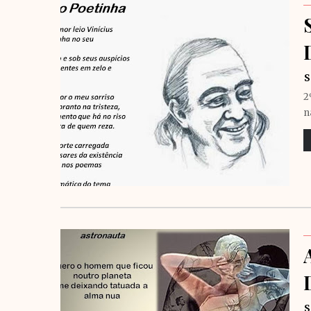
S
2
n
S