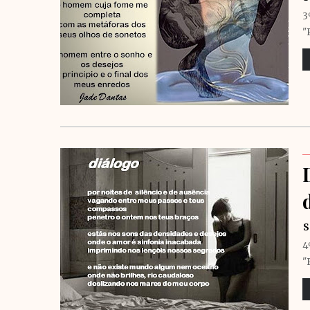
3
"
S
4
"