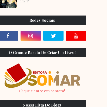
1.12.14
Redes Sociais
O Grande Barato De Criar Um Livro!
Clique e entre em contato!
Nossa Lista De Blogs