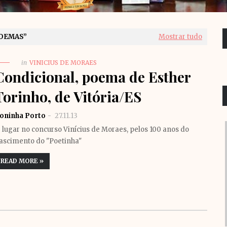
OEMAS
Mostrar tudo
in
VINICIUS DE MORAES
Condicional, poema de Esther
Torinho, de Vitória/ES
oninha Porto
27.11.13
º lugar no concurso Vinícius de Moraes, pelos 100 anos do
ascimento do "Poetinha"
READ MORE »