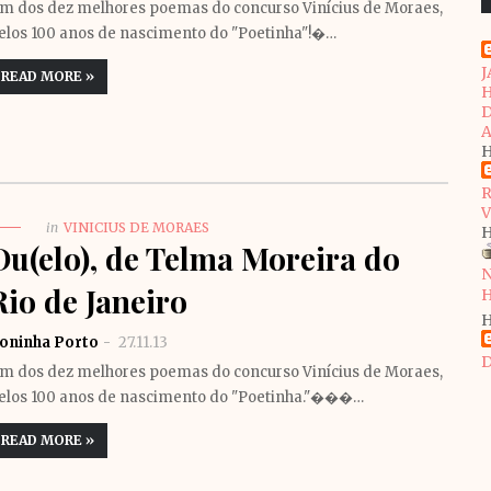
m dos dez melhores poemas do concurso Vinícius de Moraes,
elos 100 anos de nascimento do "Poetinha"!�…
J
READ MORE »
H
D
A
H
in
VINICIUS DE MORAES
H
Du(elo), de Telma Moreira do
N
Rio de Janeiro
H
H
oninha Porto
27.11.13
D
m dos dez melhores poemas do concurso Vinícius de Moraes,
elos 100 anos de nascimento do "Poetinha."���…
READ MORE »