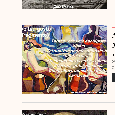
S
5
n