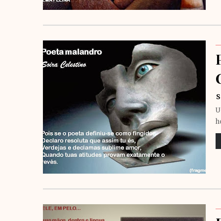
S
U
h