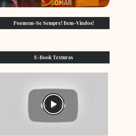
Poemem-Se Sempre! Bem-Vindos!
E-Book Texturas