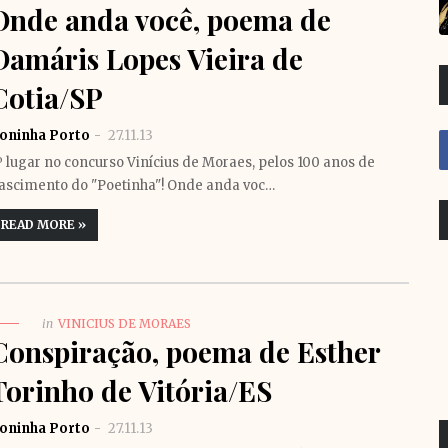
Onde anda você, poema de
Damáris Lopes Vieira de
Cotia/SP
oninha Porto
27.11.13
º lugar no concurso Vinícius de Moraes, pelos 100 anos de
ascimento do "Poetinha"! Onde anda voc…
READ MORE »
in
VINICIUS DE MORAES
Conspiração, poema de Esther
Torinho de Vitória/ES
oninha Porto
27.11.13