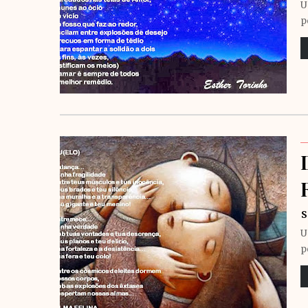
U
p
S
U
p