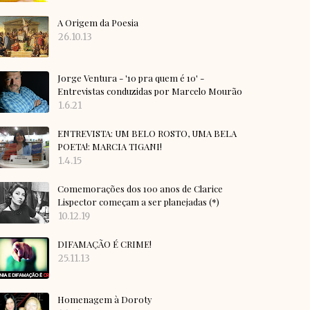
A Origem da Poesia
26.10.13
Jorge Ventura - '10 pra quem é 10' -
Entrevistas conduzidas por Marcelo Mourão
1.6.21
ENTREVISTA: UM BELO ROSTO, UMA BELA
POETA!: MARCIA TIGANI!
1.4.15
Comemorações dos 100 anos de Clarice
Lispector começam a ser planejadas (*)
10.12.19
DIFAMAÇÃO É CRIME!
25.11.13
Homenagem à Doroty