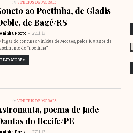
in
VINICIUS DE MORAES
Soneto ao Poetinha, de Gladis
Deble, de Bagé/RS
oninha Porto
27.11.13
º lugar do concurso Vinícius de Moraes, pelos 100 anos de
ascimento do "Poetinha"
READ MORE »
in
VINICIUS DE MORAES
Astronauta, poema de Jade
Dantas do Recife/PE
oninha Porto
27.11.13