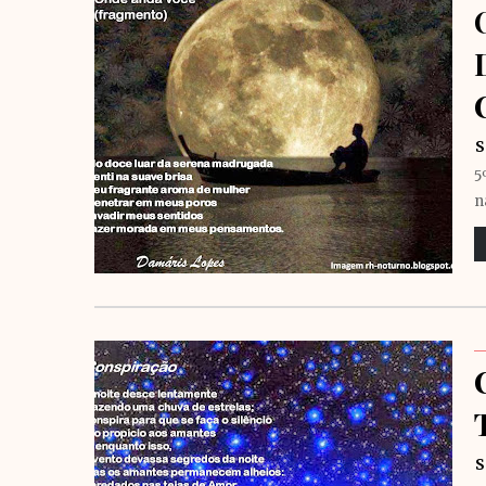
S
5
n
S