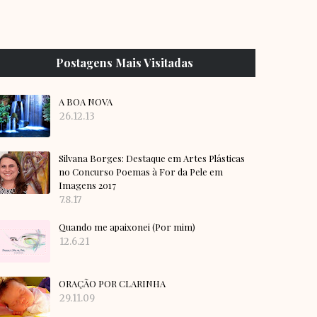
Postagens Mais Visitadas
A BOA NOVA
26.12.13
Silvana Borges: Destaque em Artes Plásticas
no Concurso Poemas à For da Pele em
Imagens 2017
7.8.17
Quando me apaixonei (Por mim)
12.6.21
ORAÇÃO POR CLARINHA
29.11.09