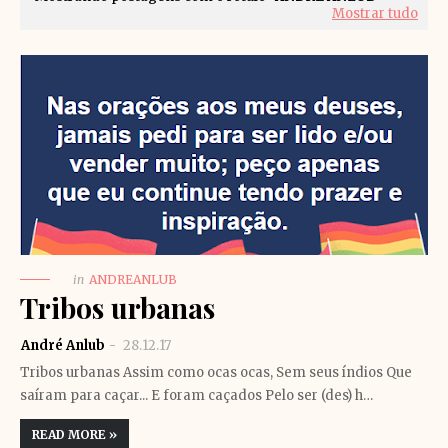
Mostrar tudo
in
ANDREANLUB
Tribos urbanas
André Anlub
28.12.17
Tribos urbanas Assim como ocas ocas, Sem seus índios Que
saíram para caçar... E foram caçados Pelo ser (des) h…
READ MORE »