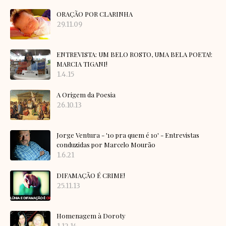
ORAÇÃO POR CLARINHA
29.11.09
ENTREVISTA: UM BELO ROSTO, UMA BELA POETA!:
MARCIA TIGANI!
1.4.15
A Origem da Poesia
26.10.13
Jorge Ventura - '10 pra quem é 10' - Entrevistas
conduzidas por Marcelo Mourão
1.6.21
DIFAMAÇÃO É CRIME!
25.11.13
Homenagem à Doroty