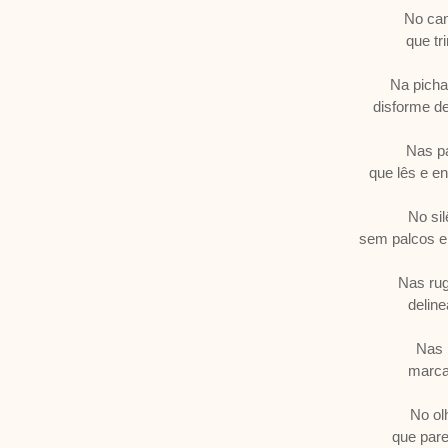
No can
que tr
Na picha
disforme de
Nas pá
que lês e e
No si
sem palcos e
Nas rug
delin
Nas 
marca
No ol
que par