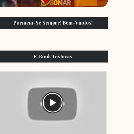
Poemem-Se Sempre! Bem-Vindos!
E-Book Texturas