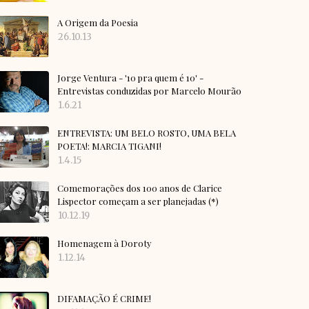
A Origem da Poesia
26.10.13
Jorge Ventura - '10 pra quem é 10' -
Entrevistas conduzidas por Marcelo Mourão
1.6.21
ENTREVISTA: UM BELO ROSTO, UMA BELA
POETA!: MARCIA TIGANI!
1.4.15
Comemorações dos 100 anos de Clarice
Lispector começam a ser planejadas (*)
10.12.19
Homenagem à Doroty
1.12.14
DIFAMAÇÃO É CRIME!