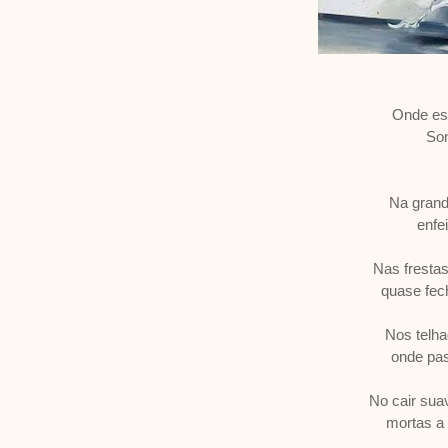
Onde es
Son
Na grand
enfe
Nas frestas
quase fec
Nos telha
onde pas
No cair sua
mortas a 