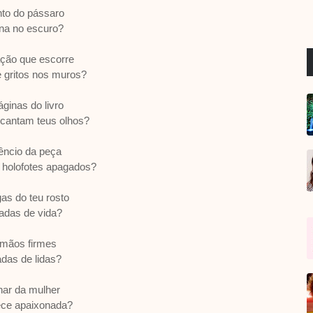
to do pássaro
ina no escuro?
ção que escorre
 gritos nos muros?
ginas do livro
ncantam teus olhos?
lêncio da peça
 holofotes apagados?
as do teu rosto
eadas de vida?
mãos firmes
das de lidas?
har da mulher
ece apaixonada?