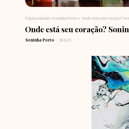
Página inicial
Soninha Porto
Onde está seu coração? So
Onde está seu coração? Soni
Soninha Porto
10.6.21