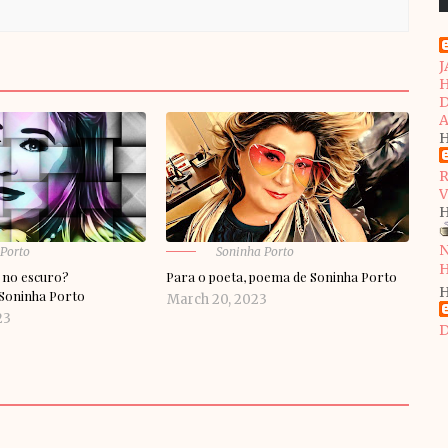
J
H
D
A
H
H
N
 Porto
Soninha Porto
H
 no escuro?
Para o poeta, poema de Soninha Porto
H
 Soninha Porto
March 20, 2023
23
D