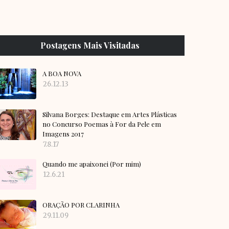
Postagens Mais Visitadas
A BOA NOVA
26.12.13
Silvana Borges: Destaque em Artes Plásticas
no Concurso Poemas à For da Pele em
Imagens 2017
7.8.17
Quando me apaixonei (Por mim)
12.6.21
ORAÇÃO POR CLARINHA
29.11.09