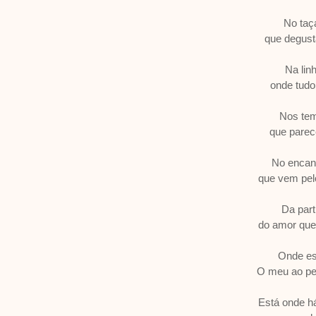
No taça
que degus
Na lin
onde tudo
Nos te
que parec
No encan
que vem pel
Da part
do amor que 
Onde es
O meu ao pe
Está onde h