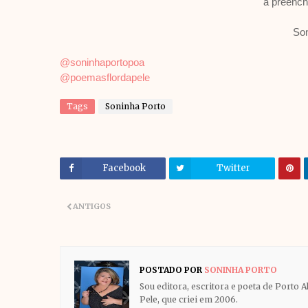
a preench
Son
@soninhaportopoa
@poemasflordapele
Tags
Soninha Porto
Facebook
Twitter
ANTIGOS
POSTADO POR
SONINHA PORTO
Sou editora, escritora e poeta de Porto 
Pele, que criei em 2006.