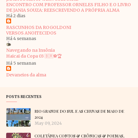
ENCONTRO COM PROFESSOR ORNELES FILHO E O LIVRO
DE JANIA SOUZA: REESCREVENDO A PRÓPRIA ALMA
Há 2 dias
RASCUNHOS DA ROGOLDONI
VERSOS ANOITECIDOS
Há 4 semanas
Navegando na Insônia
Haicai da Copa 03 🇧🇷⚽🏆
Há 5 semanas
Devaneios da alma
POSTS RECENTES
RIO GRANDE DO SUL E AS CHUVAS DE MAIO DE
2024
May 09, 2024
COLETÂNEA CONTOS & CRÔNICAS & POEMAS,